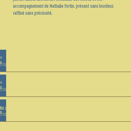
accompagnement de Nathalie Fortin, présent sans lourdeur,
raffiné sans préciosité.
00
ortin
00
rtin - Sarclo
00
Roi son Voisin
ortin