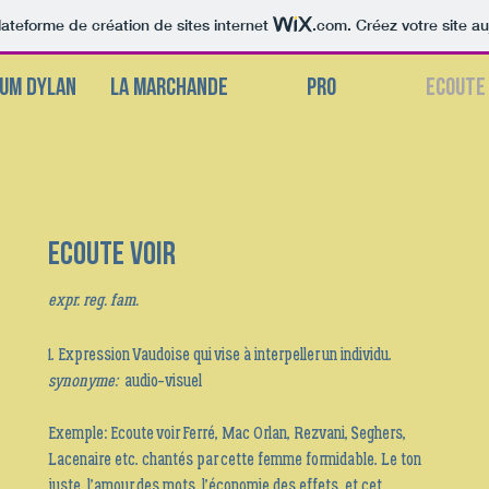
lateforme de création de sites internet
.com
. Créez votre site au
BUM DYLAN
LA MARCHANDE
PRO
ECOUTE 
Ecoute voir
expr. reg. fam.
1. Expression Vaudoise qui vise à interpeller un individu.
synonyme:
audio-visuel
Exemple: Ecoute voir Ferré, Mac Orlan, Rezvani, Seghers,
Lacenaire etc. chantés par cette femme formidable. Le ton
juste, l’amour des mots, l’économie des effets, et cet